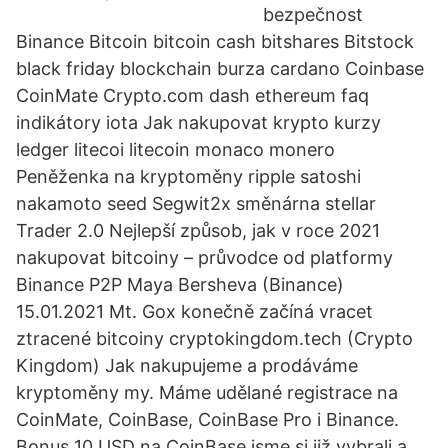
bezpečnost
Binance Bitcoin bitcoin cash bitshares Bitstock
black friday blockchain burza cardano Coinbase
CoinMate Crypto.com dash ethereum faq
indikátory iota Jak nakupovat krypto kurzy
ledger litecoi litecoin monaco monero
Peněženka na kryptoměny ripple satoshi
nakamoto seed Segwit2x směnárna stellar
Trader 2.0 Nejlepší způsob, jak v roce 2021
nakupovat bitcoiny – průvodce od platformy
Binance P2P Maya Bersheva (Binance)
15.01.2021 Mt. Gox konečně začíná vracet
ztracené bitcoiny cryptokingdom.tech (Crypto
Kingdom) Jak nakupujeme a prodáváme
kryptoměny my. Máme udělané registrace na
CoinMate, CoinBase, CoinBase Pro i Binance.
Bonus 10 USD na CoinBase jsme si již vybrali a