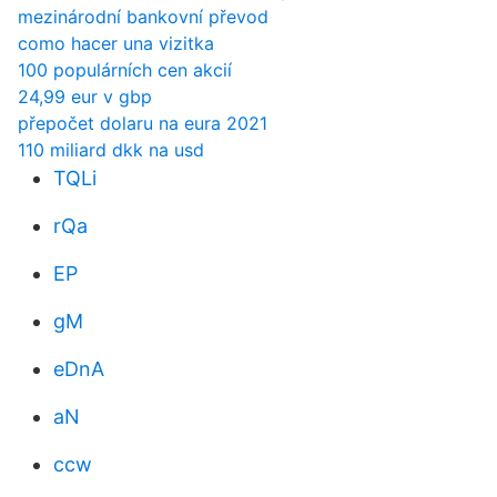
mezinárodní bankovní převod
como hacer una vizitka
100 populárních cen akcií
24,99 eur v gbp
přepočet dolaru na eura 2021
110 miliard dkk na usd
TQLi
rQa
EP
gM
eDnA
aN
ccw