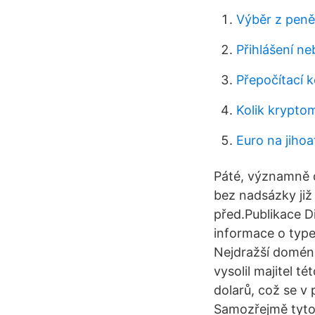
Výběr z pen
Přihlášení ne
Přepočítací k
Kolik krypto
Euro na jihoa
Páté, významně d
bez nadsázky již 
před.Publikace Di
informace o typec
Nejdražší domén
vysolil majitel 
dolarů, což se v
Samozřejmě tyto 