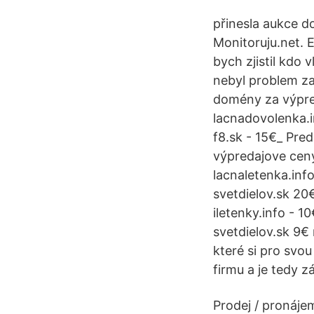
přinesla aukce 
Monitoruju.net. 
bych zjistil kdo
nebyl problem za
domény za výpred
lacnadovolenka.i
f8.sk - 15€_ Pre
výpredajove ceny
lacnaletenka.inf
svetdielov.sk 2
iletenky.info - 1
svetdielov.sk 9
které si pro svou
firmu a je tedy
Prodej / pronájem