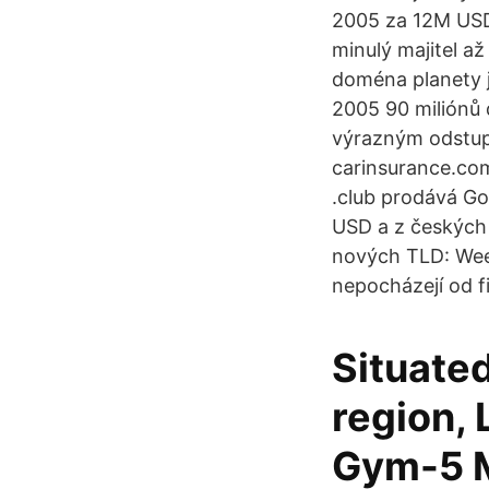
2005 za 12M USD.
minulý majitel a
doména planety j
2005 90 miliónů 
výrazným odstup
carinsurance.com
.club prodává Go
USD a z českých 
nových TLD: Wee
nepocházejí od f
Situated
region,
Gym-5 Mi