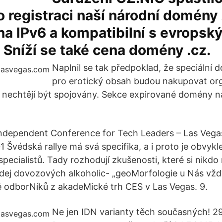
 registraci naší národní domény 
na IPv6 a kompatibilní s evropsk
 Sníží se také cena domény .cz.
Naplnil se tak předpoklad, že speciální
pro erotický obsah budou nakupovat org
 nechtějí být spojovány. Sekce expirované domény 
ndependent Conference for Tech Leaders – Las Vegas
01 Švédská rallye má svá specifika, a i proto je obvy
pecialistů. Tady rozhodují zkušenosti, které si nikdo
dej dovozových alkoholic- „geoMorfologie u Nás vžd
odborNíků z akadeMické trh CES v Las Vegas. 9.
Ne jen IDN varianty těch současných! 29