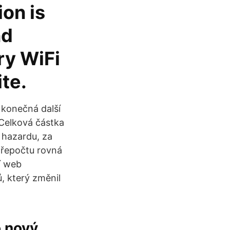
on is
nd
ry WiFi
ite.
konečná další
 Celková částka
 hazardu, za
 přepočtu rovná
í web
, který změnil
o nový