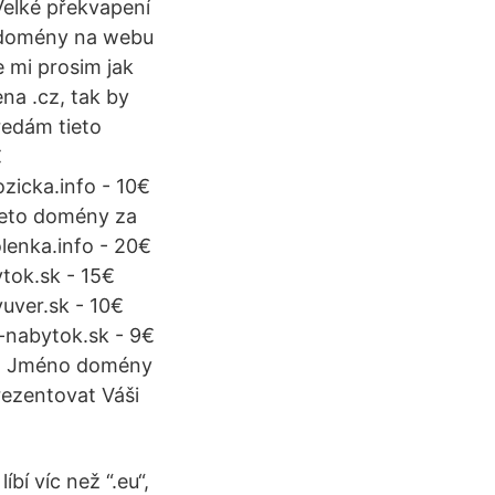
Velké překvapení
 domény na webu
 mi prosim jak
na .cz, tak by
redám tieto
€
zicka.info - 10€
tieto domény za
lenka.info - 20€
ytok.sk - 15€
uver.sk - 10€
c-nabytok.sk - 9€
 - Jméno domény
prezentovat Váši
bí víc než “.eu“,