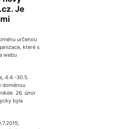
.cz. Je
ými
 doménu určenou
anizace, které s
na webu
, 4.4.-30.5.
kle doménou
 nikde 26. únor
ycky byla
.7.2015;