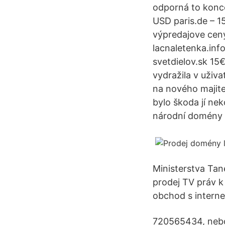
odporná to konc
USD paris.de – 
výpredajove ceny
lacnaletenka.inf
svetdielov.sk 15
vydražila v uživ
na nového majitel
bylo škoda jí nek
národní domény .
Ministerstva Ta
prodej TV práv k
obchod s intern
720565434, nebo 