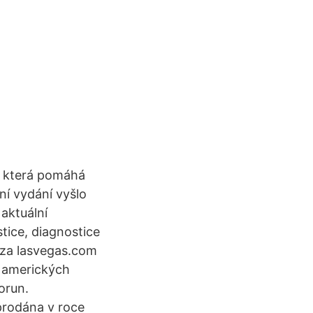
, která pomáhá
ní vydání vyšlo
 aktuální
stice, diagnostice
 za lasvegas.com
ů amerických
orun.
prodána v roce