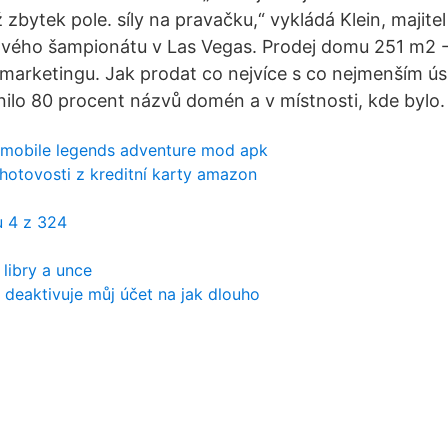
 zbytek pole. síly na pravačku,“ vykládá Klein, majite
ového šampionátu v Las Vegas. Prodej domu 251 m2 
 marketingu. Jak prodat co nejvíce s co nejmenším úsi
tnilo 80 procent názvů domén a v místnosti, kde bylo.
 mobile legends adventure mod apk
hotovosti z kreditní karty amazon
u 4 z 324
 libry a unce
deaktivuje můj účet na jak dlouho