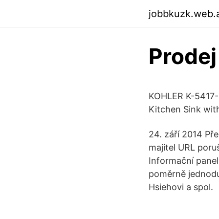
jobbkuzk.web.
Prode
KOHLER K-5417-N
Kitchen Sink with
24. září 2014 Př
majitel URL poru
Informační panely
poměrně jednoduc
Hsiehovi a spol.