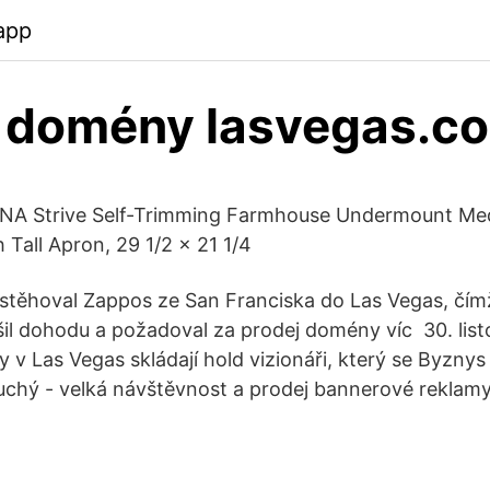
app
j domény lasvegas.c
A Strive Self-Trimming Farmhouse Undermount Me
 Tall Apron, 29 1/2 x 21 1/4
estěhoval Zappos ze San Franciska do Las Vegas, čímž 
šil dohodu a požadoval za prodej domény víc 30. lis
 v Las Vegas skládají hold vizionáři, který se Byznys
hý - velká návštěvnost a prodej bannerové reklamy