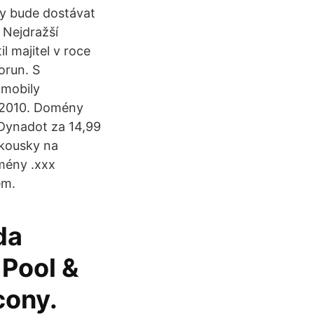
ky bude dostávat
 Nejdražší
 majitel v roce
orun. S
omobily
e 2010. Domény
 Dynadot za 14,99
 kousky na
mény .xxx
em.
da
 Pool &
cony.