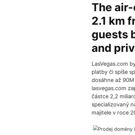
The air
2.1 km f
guests 
and priv
LasVegas.com by
platby či spíše 
dosáhne až 90M 
lasvegas.com zap
částce 2,2 milia
specializovaný n
majitele v roce 2