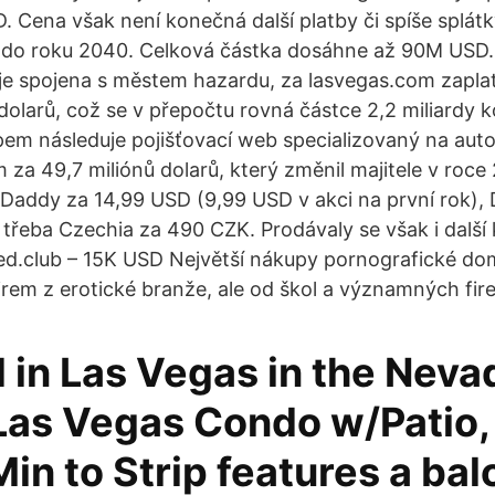
 Cena však není konečná další platby či spíše splát
ž do roku 2040. Celková částka dosáhne až 90M USD.
e spojena s městem hazardu, za lasvegas.com zaplatil
dolarů, což se v přepočtu rovná částce 2,2 miliardy k
em následuje pojišťovací web specializovaný na aut
 za 49,7 miliónů dolarů, který změnil majitele v roc
Daddy za 14,99 USD (9,99 USD v akci na první rok),
třeba Czechia za 490 CZK. Prodávaly se však i další
d.club – 15K USD Největší nákupy pornografické do
irem z erotické branže, ale od škol a významných fir
 in Las Vegas in the Neva
 Las Vegas Condo w/Patio,
n to Strip features a bal