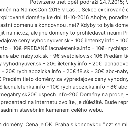
Potvrzeno .net opět podraží 24.7.2015; 
domén na NamesCon 2015 v Las … Sekce expirované
Expirované domény ke dni 11-10-2016 Ahojte, poradite
 vlastni domenu s koncovnou .net? Kdyby to byla dome
jit na nic.cz, ale jine domeny to prohledavat neumi P
ajove ceny vyhodnyuver.sk - 10€ iletenky.info - 10
nfo - 10€-PREDANÉ lacnaletenka.info - 10€- rychlapo
dane abc-nabytok.sk - 9€ svetdielov.sk 10€ Predám 
 vyhodnyuver.sk - 20€ iletenky.info - 20€ lacnadovo
o - 20€ rychlapozicka.info - 20€ f8.sk - 30€ abc-nab
0€ Predám tieto domény za výpredajove ceny vyhodny
0€ lacnaletenka.info - 10€ rychlapozicka.info - 8€ ab
€ megahry.sk20€ uspech.info-20€ Domény na prodej
 prezentaci na internetu zvolíte, je důležité. Bude re
 zásadním stavebním kamenem celého webu.
 domény. Cena je OK. Praha s koncovkou “.cz” se mi lí