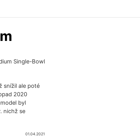
om
dium Single-Bowl
snížil ale poté
topad 2020
 model byl
. nichž se
01.04.2021