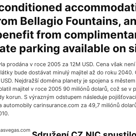
-conditioned accommodati
rom Bellagio Fountains, a
benefit from complimenta
ate parking available on s
la prodána v roce 2005 za 12M USD. Cena však není 
splátky bude dostávat minulý majitel až do roku 2040.
USD. Nejdražší doména planety je spojena s městem
latil majitel v roce 2005 90 miliónů dolarů, což se v
rdy korun. S výrazným odstupem následuje pojišťovac
a automobily carinsurance.com za 49,7 miliónů dolarů
010.
Sdružení CZ.NIC spustil