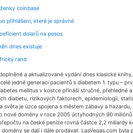
ěženky coinbase
bo přihlášení, které je správné
oeficient dolarů na pesos
měn dnes existuje
frický rand
oplněné a aktualizované vydání dnes klasické knihy
celé jedné generaci pacientů s diabetem 1. typu – prv
abetes mellitus v kostce přináší stručné, přehledné a
h diabetu, rizikových faktorech, epidemiologii, stati
a světa je úzce spojena s městem zábavy a hazardu,
této nové domény v roce 2005 úctyhodných 90 milión
 přepočtu na české peníze rovná částce 2,2 miliardy k
domény se dají i dále prodávat. LasVegas.com byla 