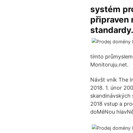
systém pro
připraven 
standardy.
tímto průmyslem
Monitoruju.net.
Návšt vník The I
2018. 1. únor 20
skandinávských s
2018 vstup a pro
doMéNou hlavNě 