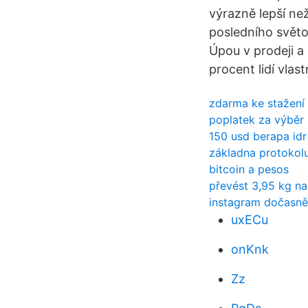
výrazně lepší než
posledního svět
Úpou v prodeji a
procent lidí vlas
zdarma ke stažení
poplatek za výběr 
150 usd berapa idr
základna protokol
bitcoin a pesos
převést 3,95 kg na
instagram dočasně 
uxECu
onKnk
Zz