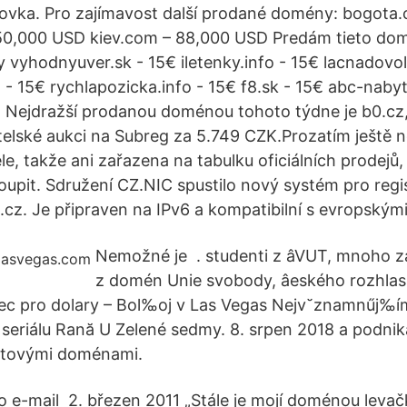
ovka. Pro zajímavost další prodané domény: bogota
150,000 USD kiev.com – 88,000 USD Predám tieto do
 vyhodnyuver.sk - 15€ iletenky.info - 15€ lacnadovol
o - 15€ rychlapozicka.info - 15€ f8.sk - 15€ abc-naby
€ Nejdražší prodanou doménou tohoto týdne je b0.cz,
atelské aukci na Subreg za 5.749 CZK.Prozatím ještě 
e, takže ani zařazena na tabulku oficiálních prodejů,
oupit. Sdružení CZ.NIC spustilo nový systém pro regis
cz. Je připraven na IPv6 a kompatibilní s evropským
Nemožné je . studenti z âVUT, mnoho 
z domén Unie svobody, âeského rozhlas
nec pro dolary – Bol‰oj v Las Vegas Nejv˘znamnűj‰í
 seriálu Rană U Zelené sedmy. 8. srpen 2018 a podnika
etovými doménami.
e-mail 2. březen 2011 „Stále je mojí doménou levačk