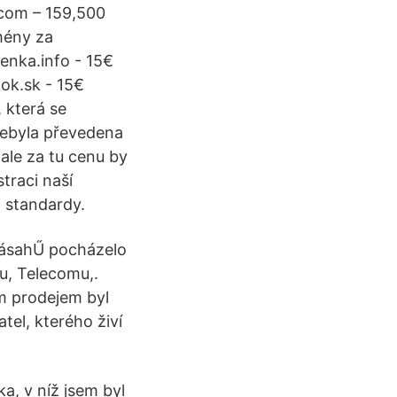
.com – 159,500
mény za
enka.info - 15€
tok.sk - 15€
 která se
nebyla převedena
 ale za tu cenu by
traci naší
i standardy.
zásahŰ pocházelo
u, Telecomu,.
m prodejem byl
tel, kterého živí
a, v níž jsem byl