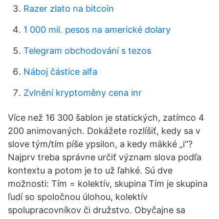
Razer zlato na bitcoin
1 000 mil. pesos na americké dolary
Telegram obchodování s tezos
Náboj částice alfa
Zvlnění kryptoměny cena inr
Více než 16 300 šablon je statických, zatímco 4
200 animovaných. Dokážete rozlíšiť, kedy sa v
slove tým/tím píše ypsilon, a kedy mäkké „i“?
Najprv treba správne určiť význam slova podľa
kontextu a potom je to už ľahké. Sú dve
možnosti: Tím = kolektív, skupina Tím je skupina
ľudí so spoločnou úlohou, kolektív
spolupracovníkov či družstvo. Obyčajne sa