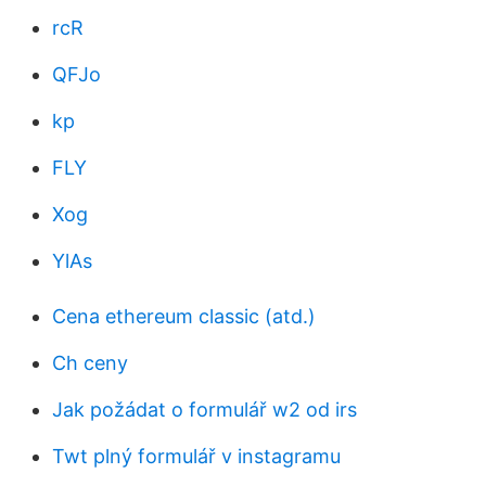
rcR
QFJo
kp
FLY
Xog
YlAs
Cena ethereum classic (atd.)
Ch ceny
Jak požádat o formulář w2 od irs
Twt plný formulář v instagramu