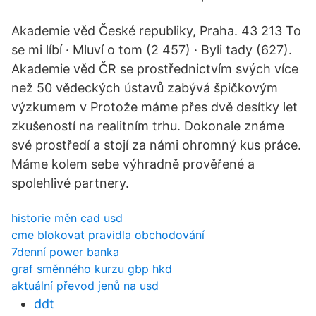
Akademie věd České republiky, Praha. 43 213 To
se mi líbí · Mluví o tom (2 457) · Byli tady (627).
Akademie věd ČR se prostřednictvím svých více
než 50 vědeckých ústavů zabývá špičkovým
výzkumem v Protože máme přes dvě desítky let
zkušeností na realitním trhu. Dokonale známe
své prostředí a stojí za námi ohromný kus práce.
Máme kolem sebe výhradně prověřené a
spolehlivé partnery.
historie měn cad usd
cme blokovat pravidla obchodování
7denní power banka
graf směnného kurzu gbp hkd
aktuální převod jenů na usd
ddt