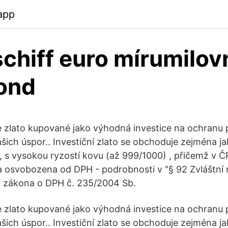
app
schiff euro mírumilov
fond
 je zlato kupované jako výhodná investice na ochranu 
ch úspor.. Investiční zlato se obchoduje zejména jako
, s vysokou ryzostí kovu (až 999/1000) , přičemž v Č
ta osvobozena od DPH - podrobnosti v "§ 92 Zvláštní 
o" zákona o DPH č. 235/2004 Sb.
 je zlato kupované jako výhodná investice na ochranu 
ch úspor.. Investiční zlato se obchoduje zejména jako