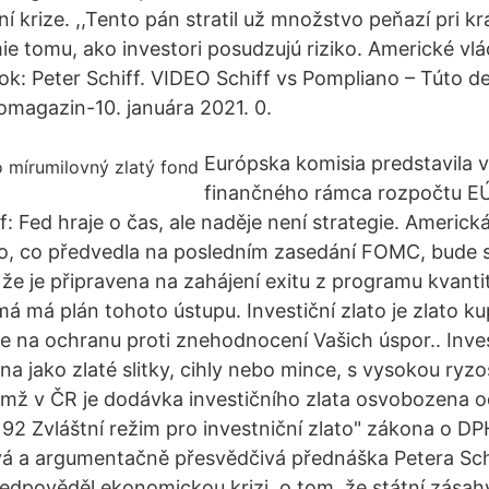
í krize. ,,Tento pán stratil už množstvo peňazí pri kr
ie tomu, ako investori posudzujú riziko. Americké vl
tok: Peter Schiff. VIDEO Schiff vs Pompliano – Túto d
omagazin-10. januára 2021. 0.
Európska komisia predstavila v
finančného rámca rozpočtu EÚ
f: Fed hraje o čas, ale naděje není strategie. Americk
o, co předvedla na posledním zasedání FOMC, bude s
že je připravena na zahájení exitu z programu kvanti
má má plán tohoto ústupu. Investiční zlato je zlato k
e na ochranu proti znehodnocení Vašich úspor.. Inves
a jako zlaté slitky, cihly nebo mince, s vysokou ryzo
emž v ČR je dodávka investičního zlata osvobozena 
 92 Zvláštní režim pro investniční zlato" zákona o D
vá a argumentačně přesvědčivá přednáška Petera Sch
ředpověděl ekonomickou krizi, o tom, že státní zásahy