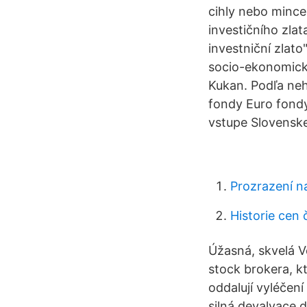
cihly nebo mince
investičního zla
investniční zlat
socio-ekonomické
Kukan. Podľa neho
fondy Euro fondy
vstupe Slovenske
Prozrazení 
Historie cen 
Úžasná, skvelá V
stock brokera, k
oddalují vyléčen
silná devalvace 