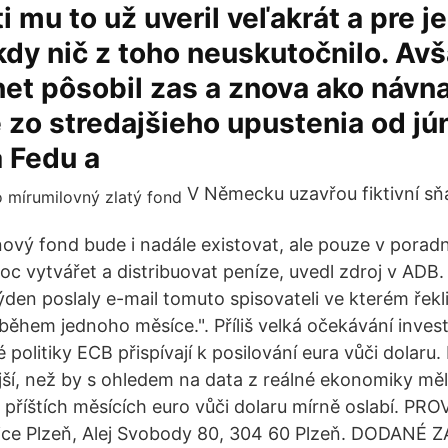
i mu to už uveril veľakrát a pre 
kdy nič z toho neuskutočnilo. Av
et pôsobil zas a znova ako návn
 zo stredajšieho upustenia od j
 Fedu a
V Německu uzavřou fiktivní sň
vý fond bude i nadále existovat, ale pouze v poradní
c vytvářet a distribuovat peníze, uvedl zdroj v ADB.
ýden poslaly e-mail tomuto spisovateli ve kterém řekl
během jednoho měsíce.". Příliš velká očekávání inves
 politiky ECB přispívají k posilování eura vůči dolar
ější, než by s ohledem na data z reálné ekonomiky měl
v příštích měsících euro vůči dolaru mírně oslabí. P
ice Plzeň, Alej Svobody 80, 304 60 Plzeň. DODANÉ Z