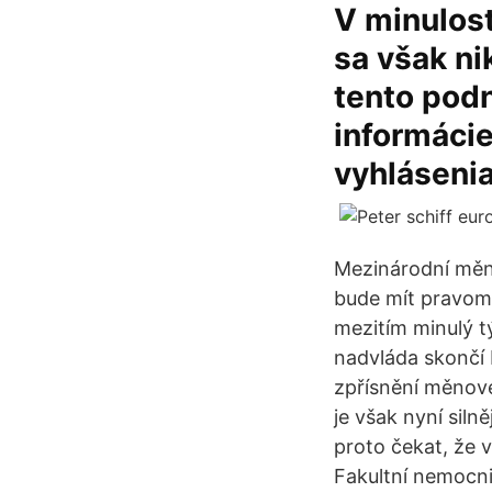
V minulost
sa však ni
tento podn
informácie
vyhlásenia
Mezinárodní měno
bude mít pravomo
mezitím minulý t
nadvláda skončí 
zpřísnění měnové
je však nyní siln
proto čekat, že 
Fakultní nemocn