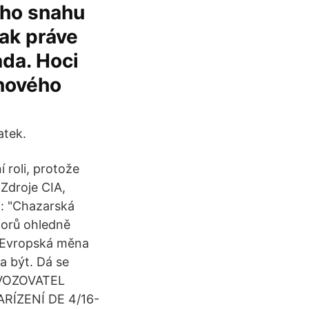
jeho snahu
šak práve
ada. Hoci
únového
atek.
 roli, protože
 Zdroje CIA,
i: "Chazarská
torů ohledně
u. Evropská měna
a být. Dá se
ROVOZOVATEL
ARÍZENÍ DE 4/16-