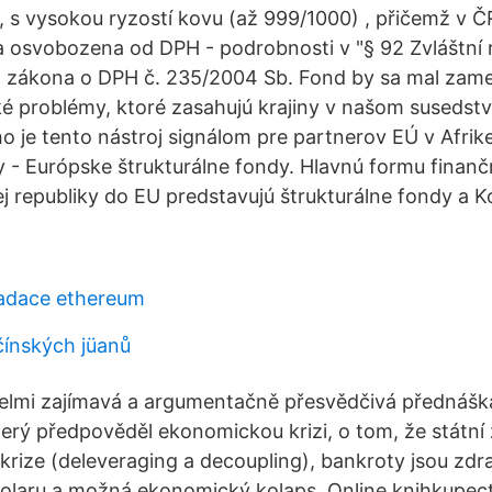
, s vysokou ryzostí kovu (až 999/1000) , přičemž v Č
ta osvobozena od DPH - podrobnosti v "§ 92 Zvláštní 
o" zákona o DPH č. 235/2004 Sb. Fond by sa mal zam
 problémy, ktoré zasahujú krajiny v našom susedstve
 je tento nástroj signálom pre partnerov EÚ v Afrike 
 - Európske štrukturálne fondy. Hlavnú formu finan
j republiky do EU predstavujú štrukturálne fondy a 
nadace ethereum
čínských jüanů
elmi zajímavá a argumentačně přesvědčivá přednáška
terý předpověděl ekonomickou krizi, o tom, že státní
í krize (deleveraging a decoupling), bankroty jsou zd
dolaru a možná ekonomický kolaps. Online knihkupec