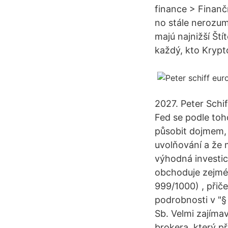
finance > Finančn
no stále nerozum
majú najnižší Ští
každý, kto Krypt
2027. Peter Schif
Fed se podle toh
působit dojmem, 
uvolňování a že 
výhodná investic
obchoduje zejmén
999/1000) , přič
podrobnosti v "§
Sb. Velmi zajíma
brokera, který p