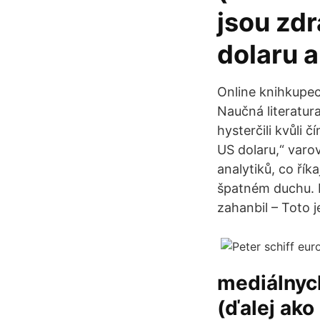
jsou zd
dolaru 
Online knihkupect
Naučná literatur
hysterčili kvůli 
US dolaru,“ varo
analytiků, co ří
špatném duchu. P
zahanbil – Toto j
mediálnych
(ďalej ako