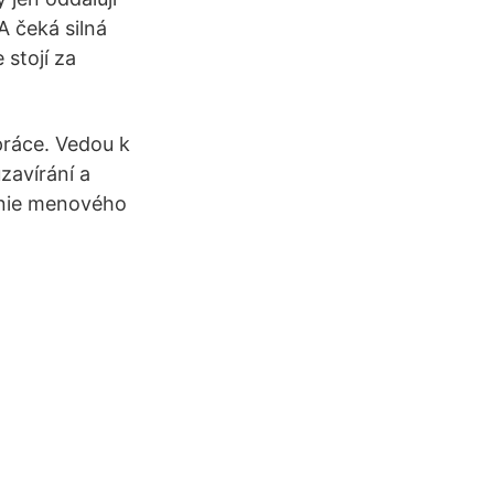
A čeká silná
 stojí za
práce. Vedou k
zavírání a
šenie menového