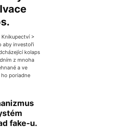
alvace
s.
: Knikupectví >
 aby investoři
dcházející kolaps
jedním z mnoha
řehnané a ve
n ho poriadne
hanizmus
systém
ad fake-u.