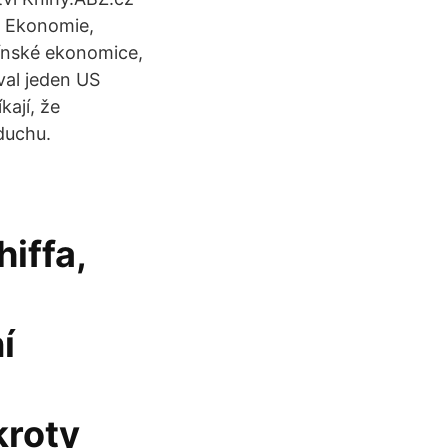
 > Ekonomie,
 čínské ekonomice,
val jeden US
kají, že
duchu.
iffa,
í
kroty