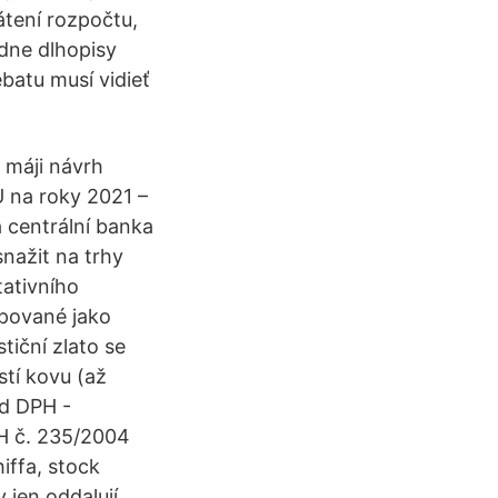
átení rozpočtu,
ádne dlhopisy
ebatu musí vidieť
 máji návrh
 na roky 2021 –
á centrální banka
nažit na trhy
tativního
upované jako
tiční zlato se
stí kovu (až
od DPH -
PH č. 235/2004
iffa, stock
 jen oddalují