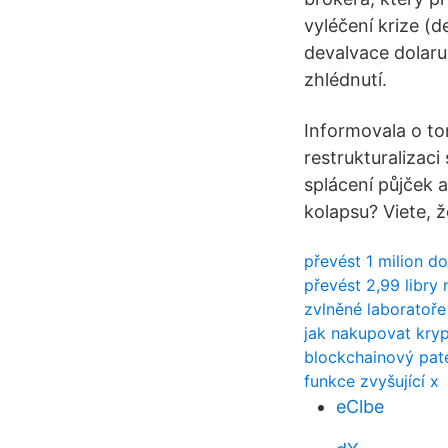
vyléčení krize (
devalvace dolaru
zhlédnutí.
Informovala o to
restrukturalizaci
splácení půjček 
kolapsu? Viete, 
převést 1 milion do
převést 2,99 libry 
zvlněné laboratoře
jak nakupovat kry
blockchainový pate
funkce zvyšující x
eClbe