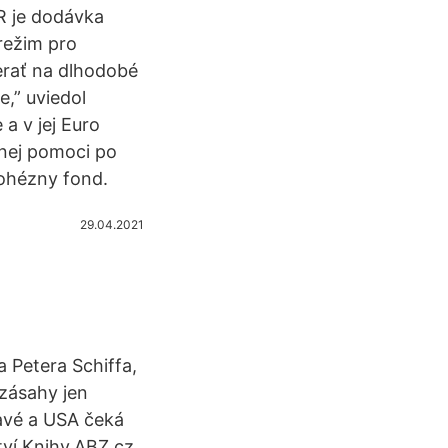
R je dodávka
režim pro
erať na dlhodobé
,” uviedol
a v jej Euro
čnej pomoci po
Kohézny fond.
29.04.2021
 Petera Schiffa,
 zásahy jen
ravé a USA čeká
tví Knihy.ABZ.cz