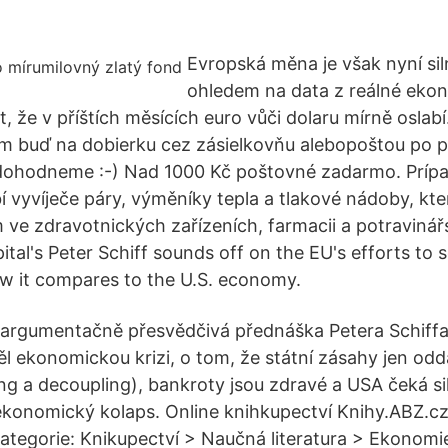
Evropská měna je však nyní siln
ohledem na data z reálné ekon
, že v příštích měsících euro vůči dolaru mírně oslab
am buď na dobierku cez zásielkovňu alebopoštou po p
 dohodneme :-) Nad 1000 Kč poštovné zadarmo. Príp
í vyvíječe páry, výměníky tepla a tlakové nádoby, kte
 ve zdravotnických zařízeních, farmacii a potravinářs
ital's Peter Schiff sounds off on the EU's efforts to so
 it compares to the U.S. economy.
 argumentačně přesvědčivá přednáška Petera Schiffa
l ekonomickou krizi, o tom, že státní zásahy jen odda
ing a decoupling), bankroty jsou zdravé a USA čeká s
konomický kolaps. Online knihkupectví Knihy.ABZ.cz 
 kategorie: Knikupectví > Naučná literatura > Ekonomi