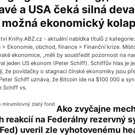
ravé a USA čeká silná dev
a možná ekonomický kolap
ví Knihy.ABZ.cz - aktuální nabídka titulů z kategorie
a > Ekonomie, obchod, finance > Finanční krize. Místo
čínské ekonomice, „měli by soustředit pozornost na na
val jeden US ekonom (Peter Schiff). Schiffův hlas je 
kají, že povídačky o stagnaci čínské ekonomiky jsou p
eter Schiff uznáva, že Bitcoin ide na $100 000 a sy
e Schiff vs.
Ako zvyčajne mec
 reakcií na Federálny rezervný 
 Fed) uveril zle vyhotovenému he