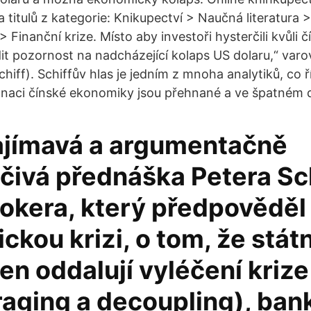
a titulů z kategorie: Knikupectví > Naučná literatura
 Finanční krize. Místo aby investoři hysterčili kvůli
dit pozornost na nadcházející kolaps US dolaru,“ varo
iff). Schiffův hlas je jedním z mnoha analytiků, co ří
gnaci čínské ekonomiky jsou přehnané a ve špatném 
ajímavá a argumentačně
čivá přednáška Petera Sch
rokera, který předpověděl
kou krizi, o tom, že státn
en oddalují vyléčení krize
raging a decoupling), ban