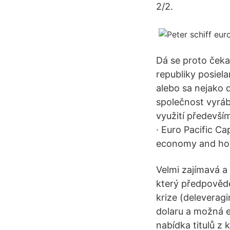
2/2.
Dá se proto čekat
republiky posiel
alebo sa nejako
společnost vyráb
využití především
· Euro Pacific Cap
economy and how
Velmi zajímavá a
který předpovědě
krize (deleverag
dolaru a možná e
nabídka titulů z