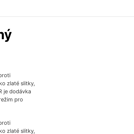
ný
proti
 zlaté slitky,
R je dodávka
režim pro
proti
 zlaté slitky,