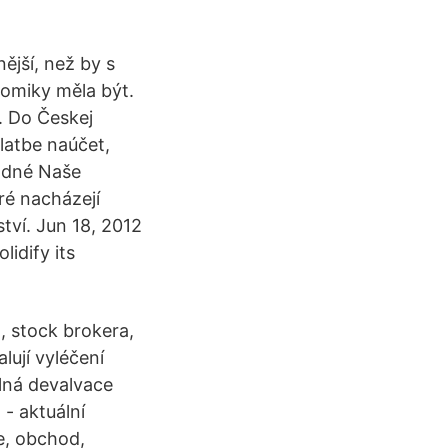
ější, než by s
omiky měla být.
í. Do Českej
latbe naúčet,
adné Naše
ré nacházejí
tví. Jun 18, 2012
lidify its
, stock brokera,
lují vyléčení
ilná devalvace
- aktuální
e, obchod,