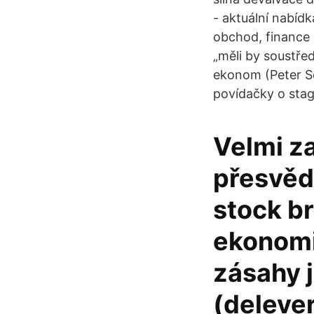
- aktuální nabídk
obchod, finance >
„měli by soustře
ekonom (Peter Sch
povídačky o sta
Velmi z
přesvěd
stock b
ekonomic
zásahy j
(deleve