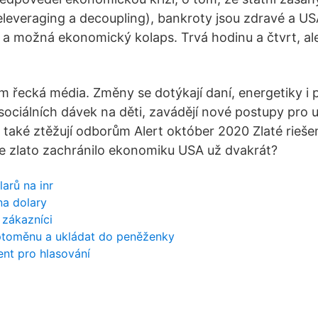
deleveraging a decoupling), bankroty jsou zdravé a US
 a možná ekonomický kolaps. Trvá hodinu a čtvrt, ale
m řecká média. Změny se dotýkají daní, energetiky i 
 sociálních dávek na děti, zavádějí nové postupy pro u
a také ztěžují odborům Alert október 2020 Zlaté rie
že zlato zachránilo ekonomiku USA už dvakrát?
larů na inr
na dolary
 zákazníci
ptoměnu a ukládat do peněženky
nt pro hlasování