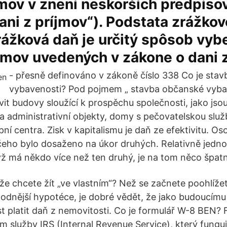
jmov v znení neskorších predpisov
ani z príjmov“). Podstata zrážkov
rážková daň je určitý spôsob vyb
jmov uvedených v zákone o dani z
- přesně definováno v zákoně číslo 338 Co je sta
vybavenosti? Pod pojmem „ stavba občanské vybav
t budovy sloužící k prospěchu společnosti, jako jso
í a administrativní objekty, domy s pečovatelskou slu
í centra. Zisk v kapitalismu je daň ze efektivitu. Oso
ho bylo dosaženo na úkor druhých. Relativně jednod
yž má někdo více než ten druhý, je na tom něco špat
, že chcete žít „ve vlastním“? Než se začnete poohlíž
dnější hypotéce, je dobré vědět, že jako budoucímu 
t platit daň z nemovitosti. Co je formulář W-8 BEN?
 služby IRS (Internal Revenue Service), který funguje