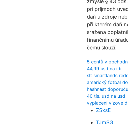
zmysle § 43 ods.
pri príjmoch uve
daň u zdroje neb
při kterém daň n
sražena poplatní
finančnímu úřadu
čemu slouží.
5 centů v obchodní
44,99 usd na idr
slt smartlands redd
americký fotbal do
hashnest doporučuj
40 tis. usd na usd
vyplacení vízové ​​
ZSxsE
TJmSG