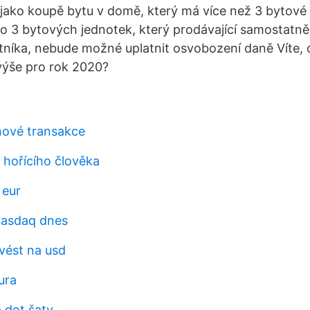
jako koupě bytu v domě, který má více než 3 bytové
o 3 bytových jednotek, který prodávající samostatně 
tníka, nebude možné uplatnit osvobození daně Víte, co
í výše pro rok 2020?
inové transakce
 hořícího člověka
 eur
nasdaq dnes
vést na usd
ura
 dot šaty