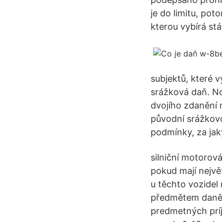
je do limitu, pot
kterou vybírá stá
subjektů, které 
srážková daň. No
dvojího zdanění 
původní srážkovo
podmínky, za jaký
silniční motorová
pokud mají nejvě
u těchto vozidel 
předmětem daně, 
predmetných príj