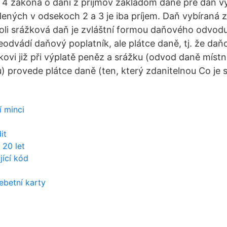
 4 zákona o dani z príjmov základom dane pre daň 
dených v odsekoch 2 a 3 je iba príjem. Daň vybíraná z
oli srážková daň je zvláštní formou daňového odvodu
eodvádí daňový poplatník, ale plátce daně, tj. že daň
kovi již při výplatě peněz a srážku (odvod daně míst
) provede plátce daně (ten, který zdanitelnou Co je 
 minci
it
 20 let
ící kód
debetní karty