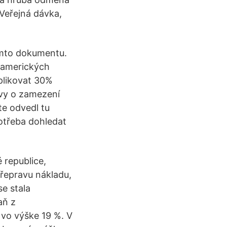
 Veřejná dávka,
omto dokumentu.
eamerických
aplikovat 30%
uvy o zamezení
te odvedl tu
otřeba dohledat
é republice,
přepravu nákladu,
se stala
aň z
vo výške 19 %. V