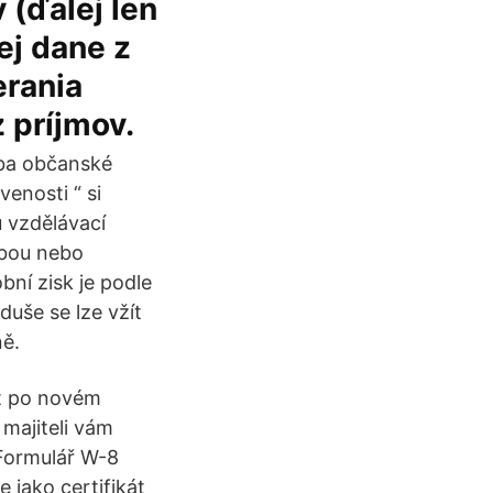
 (ďalej len
ej dane z
erania
 príjmov.
vba občanské
enosti “ si
u vzdělávací
žbou nebo
bní zisk je podle
uše se lze vžít
ně.
et po novém
majiteli vám
 Formulář W-8
 jako certifikát