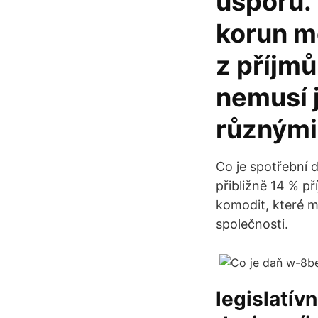
úsporu. 
korun mě
z příjmů
nemusí 
různými
Co je spotřební d
přibližně 14 % p
komodit, které ma
společnosti.
legislatív