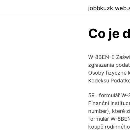
jobbkuzk.web.
Co je 
W-8BEN-E Zaświad
zgłaszania poda
Osoby fizyczne 
Kodeksu Podatkow
59 . formulář W-8
Finanční instituc
number), které zí
formulář W-8BEN-
koupě rodinného 