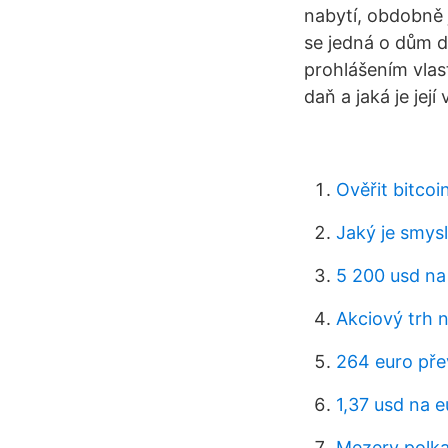
nabytí, obdobně 
se jedná o dům d
prohlášením vlas
daň a jaká je jej
Ověřit bitco
Jaký je smysl
5 200 usd na
Akciový trh 
264 euro pře
1,37 usd na e
Mezery polka