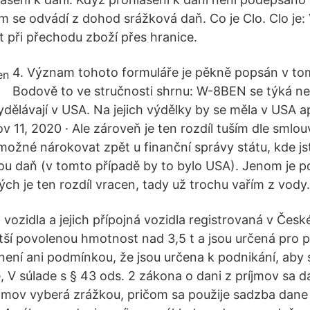
om se odvádí z dohod srážková daň. Co je Clo. Clo je:
t při přechodu zboží přes hranice.
4. Význam tohoto formuláře je pěkně popsán v t
Bodově to ve stručnosti shrnu: W-8BEN se týká n
vydělávají v USA. Na jejich výdělky by se měla v USA 
v 11, 2020 · Ale zároveň je ten rozdíl tuším dle smlo
možné nárokovat zpět u finanční správy státu, kde js
u daň (v tomto případě by to bylo USA). Jenom je p
ch je ten rozdíl vracen, tady už trochu vařím z vody.
 vozidla a jejich přípojná vozidla registrovaná v Česk
tší povolenou hmotnost nad 3,5 t a jsou určená pro 
není ani podmínkou, že jsou určena k podnikání, aby 
V súlade s § 43 ods. 2 zákona o dani z príjmov sa d
mov vyberá zrážkou, pričom sa použije sadzba dane 