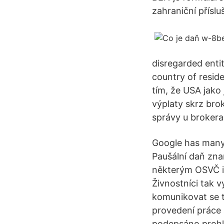
zahraniční příslu
disregarded entit
country of reside
tím, že USA jako
výplaty skrz bro
správy u brokera
Google has many 
Paušální daň zn
některým OSVČ i 
Živnostníci tak v
komunikovat se t
provedení práce 
podepsáno prohlá