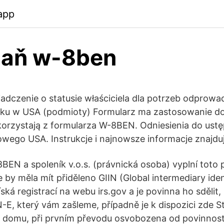
app
daň w-8ben
czenie o statusie właściciela dla potrzeb odprowad
tku w USA (podmioty) Formularz ma zastosowanie d
korzystają z formularza W-8BEN. Odniesienia do ust
ego USA. Instrukcje i najnowsze informacje znajdują
BEN a spoleník v.o.s. (právnická osoba) vyplní toto 
e by měla mít přiděleno GIIN (Global intermediary iden
ská registrací na webu irs.gov a je povinna ho sdělit,
E, který vám zašleme, případně je k dispozici zde S
domu, při prvním převodu osvobozena od povinnosti 