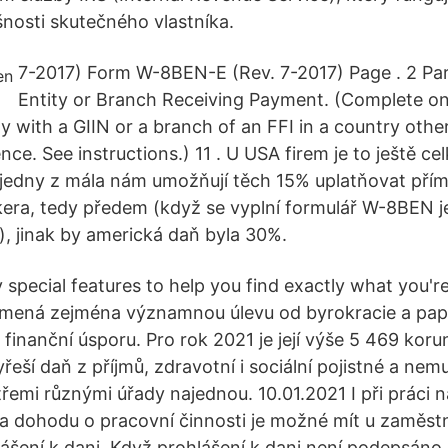
šnosti skutečného vlastníka.
7-2017) Form W-8BEN-E (Rev. 7-2017) Page . 2 Par
Entity or Branch Receiving Payment. (Complete onl
y with a GIIN or a branch of an FFI in a country other
nce. See instructions.) 11 . U USA firem je to ještě c
 jedny z mála nám umožňují těch 15% uplatňovat přím
kera, tedy předem (když se vyplní formulář W-8BEN j
), jinak by americká daň byla 30%.
special features to help you find exactly what you're
amená zejména významnou úlevu od byrokracie a papí
finanční úsporu. Pro rok 2021 je její výše 5 469 koru
yřeší daň z příjmů, zdravotní i sociální pojistné a nemu
řemi různými úřady najednou. 10.01.2021 I při práci 
a dohodu o pracovní činnosti je možné mít u zaměst
šení k dani. Když prohlášení k dani není podepsán