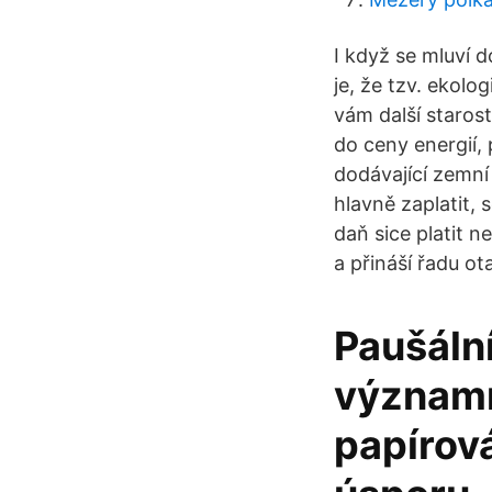
I když se mluví 
je, že tzv. ekolo
vám další starost
do ceny energií,
dodávající zemní
hlavně zaplatit,
daň sice platit 
a přináší řadu ot
Paušáln
významn
papírov