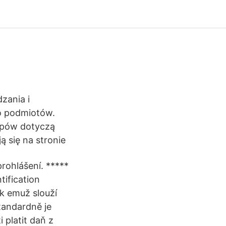
zania i
o podmiotów.
ępów dotyczą
 się na stronie
prohlášení. *****
tification
 k emuž slouží
tandardně je
platit daň z