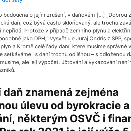
do budoucna o jejím zrušení, v daňovém […] „Dobrou
gická daň, což bývá často skloňovaný, ale trochu zavá
i nepřidá. Protože v případě zemního plynu a elektřin
 podobně jako DPH,“ vysvětluje Juraj Ondris z SPP, sp
 plyn a Kromě celé řady daní, které musíme správně v
 se setkáváme i s daní trochu odlišnou – s odloženou 
nemusíme, ale její výpočet, účtování a vykazování nen
azníků.
í daň znamená zejména
ou úlevu od byrokracie a
ání, některým OSVČ i fina