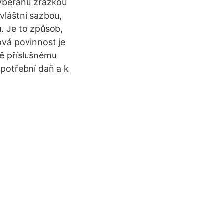
vyberanú zrážkou
vláštní sazbou,
. Je to způsob,
ová povinnost je
ně příslušnému
spotřební daň a k