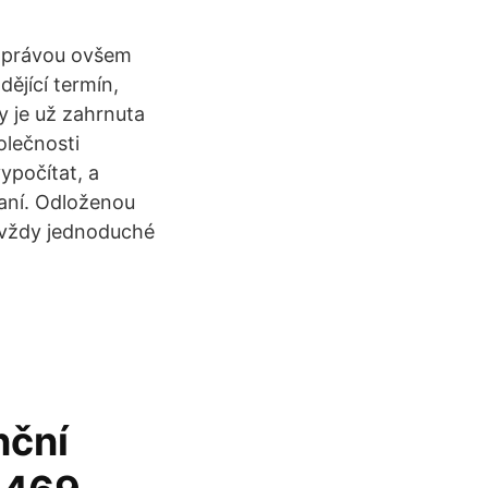
 zprávou ovšem
dějící termín,
y je už zahrnuta
olečnosti
ypočítat, a
daní. Odloženou
í vždy jednoduché
nční