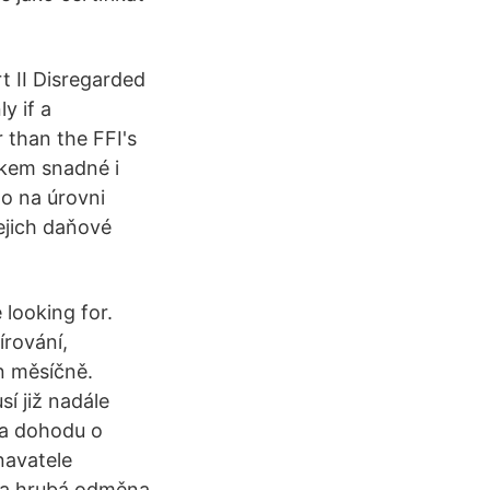
t II Disregarded
y if a
 than the FFI's
elkem snadné i
o na úrovni
ejich daňové
 looking for.
rování,
n měsíčně.
sí již nadále
na dohodu o
navatele
o a hrubá odměna