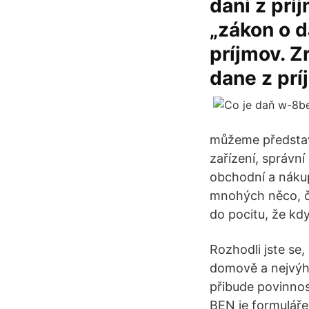
dani z prí
„zákon o d
príjmov. Z
dane z prí
můžeme představi
zařízení, správn
obchodní a nákupn
mnohých něco, če
do pocitu, že kd
Rozhodli jste se
domově a nejvýho
přibude povinnos
BEN je formulářem