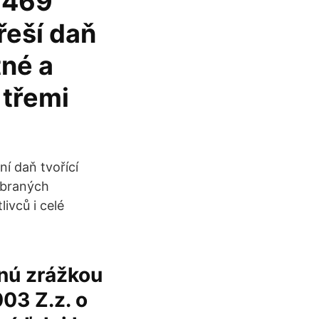
5 469
řeší daň
tné a
 třemi
ní daň tvořící
vybraných
ivců i celé
anú zrážkou
03 Z.z. o