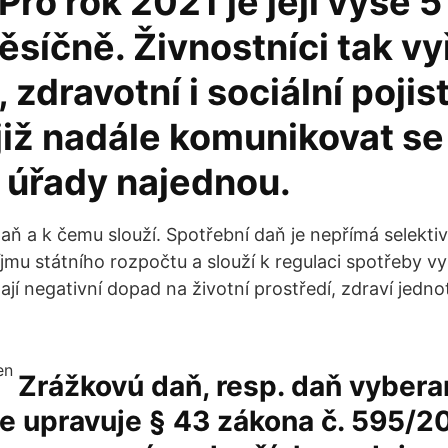
Pro rok 2021 je její výše 
síčně. Živnostníci tak vy
, zdravotní i sociální pojis
již nadále komunikovat se
 úřady najednou.
aň a k čemu slouží. Spotřební daň je nepřímá selektiv
říjmu státního rozpočtu a slouží k regulaci spotřeby 
jí negativní dopad na životní prostředí, zdraví jednotl
Zrážkovú daň, resp. daň vyber
ne upravuje § 43 zákona č. 595/20