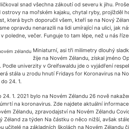
kličkoval snad všechna zákoutí od severu k jihu. Proše
l ostrovy na mořském kajaku, chytal ryby, projížděl h
st, která bych doporučil všem, kteří se na Nový Zélan
e opravdu nenarazili na lidi umírající na ulici, jak nás
v poledne, večer. Funguje to tam lépe, než u nás říze
Miniaturní, asi tři milimetry dlouhý slad
žije na Novém Zélandu, získal jméno O
Podle univerzity v Greifswaldu jde o vyjádření respe
erá stála u zrodu hnutí Fridays for Koronavirus na N
 do 24. 1.
do 24. 1. 2021 bylo na Novém Zélandu 26 nově nakaž
úmrtí na koronavirus. Zde najdete aktuální informace
ovém Zélandu, zpravodajství na Novém Zélandu Covid
Zéland za týden Na částku o něco nižší, avšak stá
dou učitelé na základních školách na Novém Zélandu č