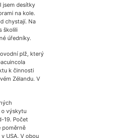
l jsem desítky
orami na kole.
d chystají. Na
 školili
né úředníky.
kovodní plž, který
pacuincola
ktu k činnosti
ovém Zélandu. V
ených
 o výskytu
-19. Počet
le poměrně
i v USA. V obou