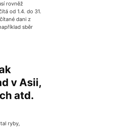
sí rovněž
tá od 1.4. do 31.
čítané dani z
apříklad sběr
šak
d v Asii,
ch atd.
tal ryby,