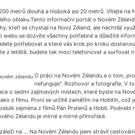
200 metrů dlouhá a hluboká asi 20 metrů. Vítejte na
lého oblaku.Tento informační portál o Novém Zéland
y, kteří se chystají na Nový Zéland, ale nechtějí vyu
o webu se dozvíte všechny potřebné a důležité inf
udete potřebovat a které vás krok po kroku dostanou 
e z letiště, budete tak moci telefonovat a surfovat n
O práci na Novém Zélandu a o tom, pro
nefunguje". Rozhovor a fotografie. V 
ace o sedmi zajímavých místech, které byste na Nov
Jako z filmu. První se určitě zaměřím na Hobitín, což je
oslulé zejména z filmů Pán Prstenů a Hobit. Podnebí
vého Zélandu je mírné a mírné přímořské.
záleží na … Na Novém Zélandu jsem strávil cestová