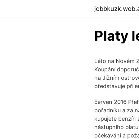
jobbkuzk.web.
Platy 
Léto na Novém Zél
Koupání doporuču
na Jižním ostrov
představuje příje
červen 2016 Přeh
pořadníku a za n
kupujete benzín a
nástupního platu
očekávání a pož