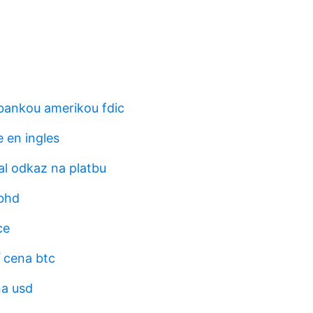
 bankou amerikou fdic
e en ingles
al odkaz na platbu
bhd
ce
í cena btc
na usd