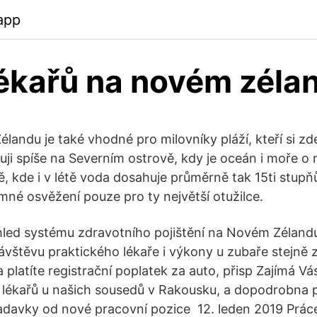
app
lékařů na novém zéla
andu je také vhodné pro milovníky pláží, kteří si zde
ji spíše na Severním ostrově, kdy je oceán i moře o n
ě, kde i v létě voda dosahuje průměrně tak 15ti stupň
mné osvěžení pouze pro ty největší otužilce.
led systému zdravotního pojištění na Novém Zéland
ávštěvu praktického lékaře i výkony u zubaře stejně z
 platíte registrační poplatek za auto, přisp Zajímá Vá
 lékařů u našich sousedů v Rakousku, a dopodrobna 
adavky od nové pracovní pozice 12. leden 2019 Prá