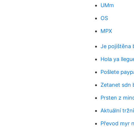
UMm
OS
MPX
Je pojištěna
Hola ya llegu
Pošlete payp
Zetanet sdn 
Prsten z min
Aktuální tržn
Převod myr 