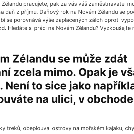
Zélandu pracujete, pak za vás váš zaměstnavatel mu
a daň z příjmu. Daňový rok na Novém Zélandu se počí
obí se porovnává výše zaplacených záloh oproti vypo
d. Hledáte si práci na Novém Zélandu? Vyzkoušejte n
m Zélandu se může zdát
ní zcela mimo. Opak je v
 Není to sice jako napříkla
uváte na ulici, v obchode
tky treků, obeplouval ostrovy na mořském kajaku, chy