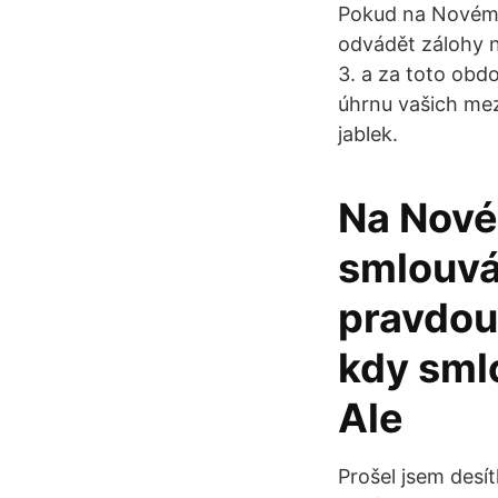
Pokud na Novém 
odvádět zálohy n
3. a za toto obd
úhrnu vašich mez
jablek.
Na Nové
smlouvá
pravdou.
kdy smlo
Ale
Prošel jsem desí