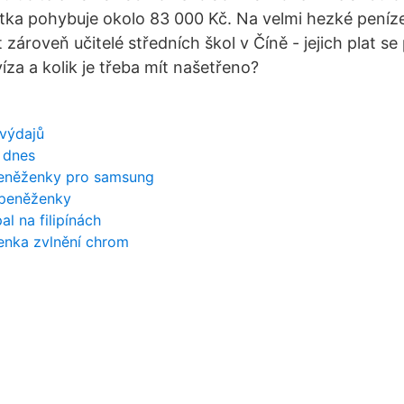
tka pohybuje okolo 83 000 Kč. Na velmi hezké pení
 zároveň učitelé středních škol v Číně - jejich plat s
za a kolik je třeba mít našetřeno?
 výdajů
 dnes
 peněženky pro samsung
 peněženky
l na filipínách
enka zvlnění chrom