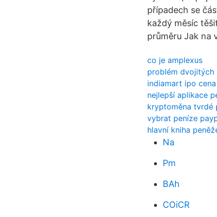
případech se čás
každý měsíc těšit
průměru Jak na ví
co je amplexus
problém dvojitých
indiamart ipo cena
nejlepší aplikace
kryptoměna tvrdé
vybrat peníze paypa
hlavní kniha peněž
Na
Pm
BAh
COiCR