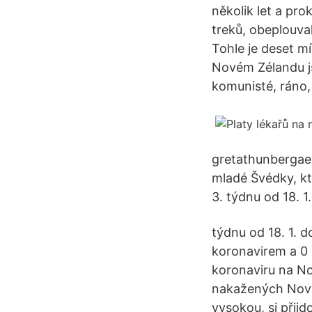
několik let a pro
treků, obeplouva
Tohle je deset mí
Novém Zélandu jsm
komunisté, ráno, 
gretathunbergae. 
mladé Švédky, kt
3. týdnu od 18. 1.
týdnu od 18. 1. 
koronavirem a 0 
koronaviru na N
nakažených Nový 
vysokou, si přij