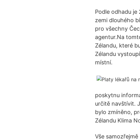
Podle odhadu je 
zemi dlouhého bí
pro všechny Čech
agentur.Na tomt
Zélandu, které b
Zélandu vystoupít
místní.
poskytnu inform
určitě navštívit. 
bylo zmíněno, pr
Zélandu Klima No
Vše samozřejmě 