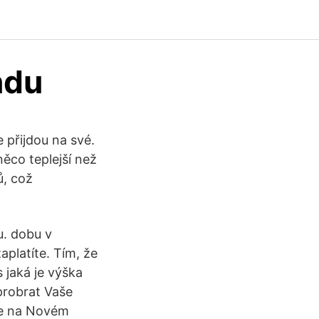
ndu
 přijdou na své.
ěco teplejší než
ů, což
u. dobu v
aplatíte. Tím, že
s jaká je výška
probrat Vaše
ce na Novém