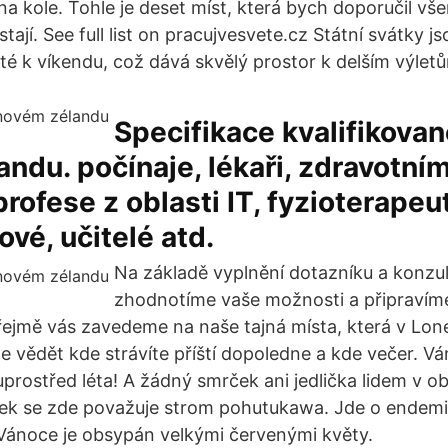
na kole. Tohle je deset míst, která bych doporučil vše
ají. See full list on pracujvesvete.cz Státní svátky j
té k víkendu, což dává skvělý prostor k delším výletů
Specifikace kvalifikovan
ndu. počínaje, lékaři, zdravotním
rofese z oblasti IT, fyzioterapeut
vé, učitelé atd.
Na základě vyplnění dotazníku a konzult
zhodnotíme vaše možnosti a připravíme
jmě vás zavedeme na naše tajná místa, která v Lone
e vědět kde strávíte příští dopoledne a kde večer. V
rostřed léta! A žádný smrček ani jedlička lidem v o
ek se zde považuje strom pohutukawa. Jde o endemi
Vánoce je obsypán velkými červenými květy.