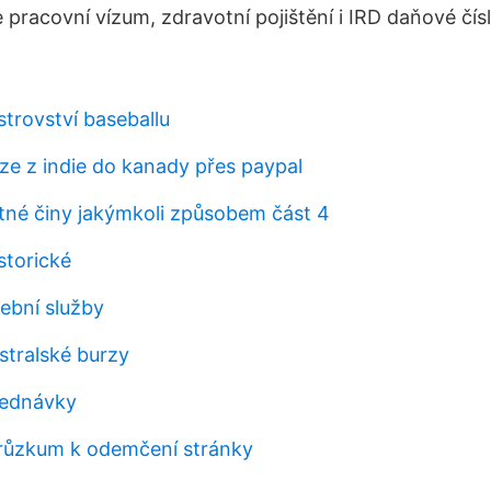
pracovní vízum, zdravotní pojištění i IRD daňové čísl
strovství baseballu
íze z indie do kanady přes paypal
tné činy jakýmkoli způsobem část 4
storické
ební služby
tralské burzy
jednávky
průzkum k odemčení stránky