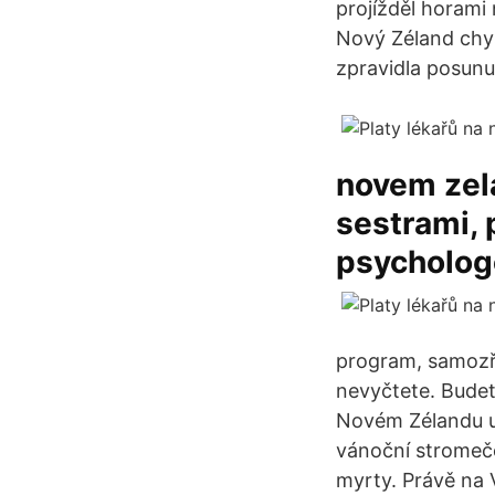
projížděl horami 
Nový Zéland chyst
zpravidla posunu
novem zela
sestrami, p
psychologo
program, samozře
nevyčtete. Budet
Novém Zélandu up
vánoční stromeč
myrty. Právě na 