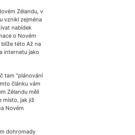
 Novém Zélandu, v
u vznikl zejména
žívat nabídek
ormace o Novém
blíže této Až na
a internetu jako
č tam "plánování
tomto článku vám
ém Zélandu měli
 místo, jak již
 na Novém
ním dohromady