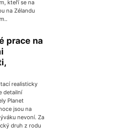
m, kteří se na
sou na Zélandu
m..
é prace na
i
i,
ací realisticky
 detailní
ly Planet
ánoce jsou na
býváku nevoní. Za
cký druh z rodu