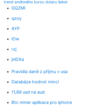
trend směnného kurzu dolaru šekel
GQZMI
qzoy
AYP
lOw
rzj
jHDXa
Pravidla daně z příjmu v usa
Databáze hodnot mincí
11,89 usd na aud
Btc miner aplikace pro iphone