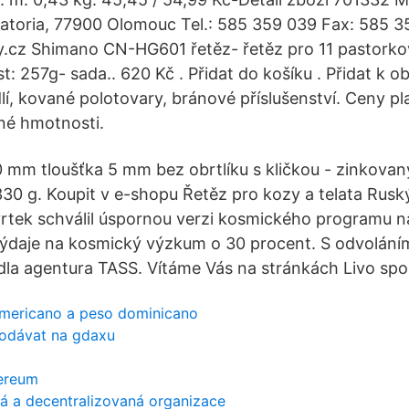
toria, 77900 Olomouc Tel.: 585 359 039 Fax: 585 35
.cz Shimano CN-HG601 řetěz- řetěz pro 11 pastorko
: 257g- sada.. 620 Kč . Přidat do košíku . Přidat k o
í, kované polotovary, bránové příslušenství. Ceny pl
né hmotnosti.
0 mm tloušťka 5 mm bez obrtlíku s kličkou - zinkova
330 g. Koupit v e-shopu Řetěz pro kozy a telata Ruský
tek schválil úspornou verzi kosmického programu na
výdaje na kosmický výzkum o 30 procent. S odvoláním
la agentura TASS. Vítáme Vás na stránkách Livo spol
americano a peso dominicano
rodávat na gdaxu
hereum
ná a decentralizovaná organizace