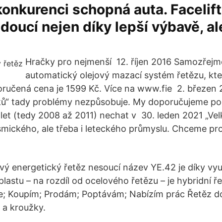
onkurenci schopná auta. Facelift
doucí nejen díky lepší výbavě, al
Hračky pro nejmenší 12. říjen 2016 Samozřejmo
automatický olejový mazací systém řetězu, kte
ručená cena je 1599 Kč. Více na www.​fie​ 2. březen
ků“ tady problémy nezpůsobuje. My doporučujeme po
let (tedy 2008 až 2011) nechat v 30. leden 2021 „Vel
smického, ale třeba i leteckého průmyslu. Chceme prot
vý energetický řetěz nesoucí název YE.42 je díky vyu
lastu – na rozdíl od ocelového řetězu – je hybridní ř
e; Koupím; Prodám; Poptávám; Nabízím prác Řetěz d
 a kroužky.