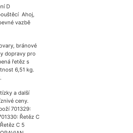
ní D
pouštěcí Ahoj,
pevné vazbě
tovary, bránové
ny dopravy pro
bená řetěz s
nost 6,51 kg.
.
ízky a další
íznivé ceny.
zboží 701329:
 701330: Řetěz C
 Řetěz C 5
 MORAVIAN