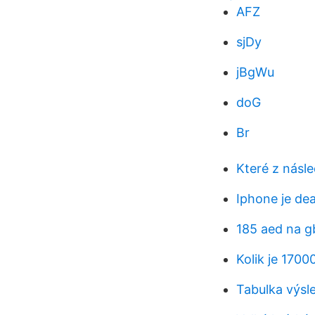
AFZ
sjDy
jBgWu
doG
Br
Které z násl
Iphone je dea
185 aed na g
Kolik je 1700
Tabulka výsl