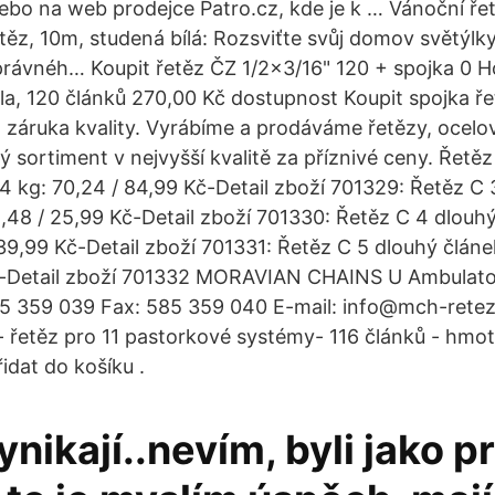
bo na web prodejce Patro.cz, kde je k … Vánoční ř
těz, 10m, studená bílá: Rozsviťte svůj domov světýl
správnéh… Koupit řetěz ČZ 1/2x3/16" 120 + spojka 0 H
ola, 120 článků 270,00 Kč dostupnost Koupit spojka 
záruka kvality. Vyrábíme a prodáváme řetězy, ocelová
ý sortiment v nejvyšší kvalitě za příznivé ceny. Řetě
74 kg: 70,24 / 84,99 Kč-Detail zboží 701329: Řetěz C 
21,48 / 25,99 Kč-Detail zboží 701330: Řetěz C 4 dlouh
 39,99 Kč-Detail zboží 701331: Řetěz C 5 dlouhý článe
č-Detail zboží 701332 MORAVIAN CHAINS U Ambulato
85 359 039 Fax: 585 359 040 E-mail: info@mch-rete
řetěz pro 11 pastorkové systémy- 116 článků - hmot
řidat do košíku .
nikají..nevím, byli jako p