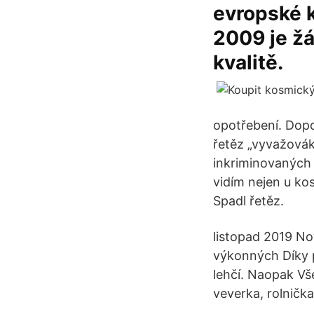
evropské k
2009 je žá
kvalitě.
opotřebení. Dopo
řetěz „vyvažová
inkriminovaných 
vidím nejen u ko
Spadl řetěz.
listopad 2019 No
výkonných Díky p
lehčí. Naopak Vš
veverka, rolnička