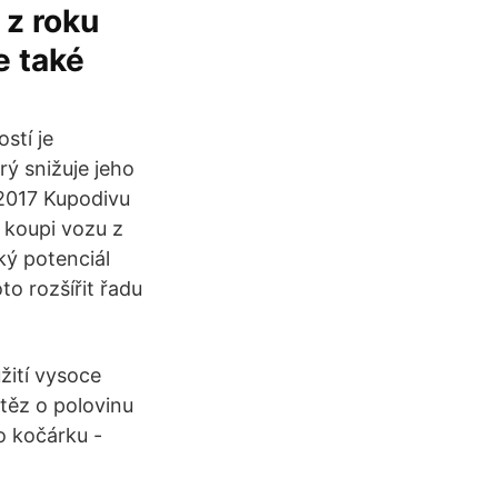
 z roku
e také
stí je
rý snižuje jeho
 2017 Kupodivu
 koupi vozu z
ký potenciál
o rozšířit řadu
žití vysoce
etěz o polovinu
o kočárku -