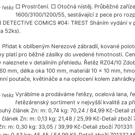
□ Prostrčení. □ Otočná nístěj. Průběžné zaříze
1600/3100/1200/55, sestávající z pece pro roz
 DETECTIVE COMICS #04: TREST Sháním vydání v 
ka 52ks).
 . Přidat k oblíbeným Nerezové zábradlí, kované polo
eny platí pro běžné zásilky do uvedené hmotnosti. Ce
 naleznete v detailním přehledu. Řetěz RZ04/10 Zdo
60 mm, délka oka 100 mm, materiál 10 x 10 mm, hmot
ní poutače, květináče a na oplocení kolem zahrádky
Vyrábíme a prodáváme řetězy, ocelová lana, řet
řetězárenský sortiment v nejvyšší kvalitě za př
ouhý článek Zn: m: 0,74 kg: 70,24 / 84,99 Kč-Detail 
 článek Zn: m: 0,13 kg: 21,48 / 25,99 Kč-Detail zboží
Zn: m: 0,30 kg: 33,05 / 39,99 Kč-Detail zboží 701331:
: m: 0,43 kg: 45,45 / 54,99 Kč-Detail zboží 701332