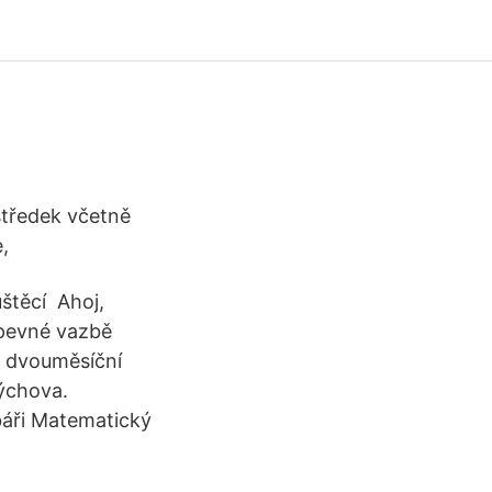
středek včetně
e,
štěcí Ahoj,
pevné vazbě
y dvouměsíční
ýchova.
báři Matematický