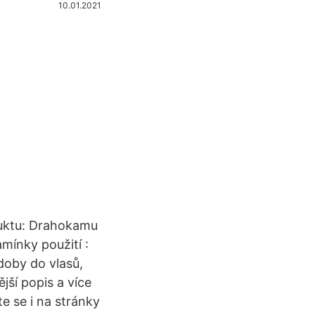
10.01.2021
oduktu: Drahokamu
mínky použití :
doby do vlasů,
jší popis a více
te se i na stránky