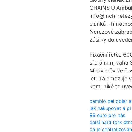
CHAINS U Ambula
info@mch-retezy
článků - hmotnost
Nerezové zábradl
zásilky do uvede
Fixační řetěz 60
síla 5 mm, váha 
Medveděv ve čtvr
let. Ta omezuje 
komuniké to uved
cambio del dolar 
jak nakupovat a p
89 euro pro nás
další hard fork et
co je centralizova