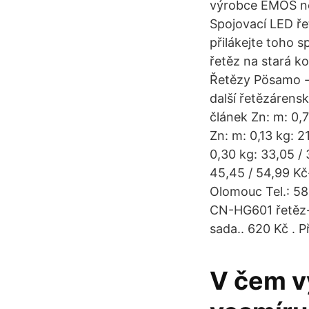
výrobce EMOS ne
Spojovací LED ře
přilákejte toho 
řetěz na stará k
Řetězy Pösamo - 
další řetězárensk
článek Zn: m: 0,
Zn: m: 0,13 kg: 
0,30 kg: 33,05 /
45,45 / 54,99 K
Olomouc Tel.: 5
CN-HG601 řetěz- 
sada.. 620 Kč . P
V čem vy