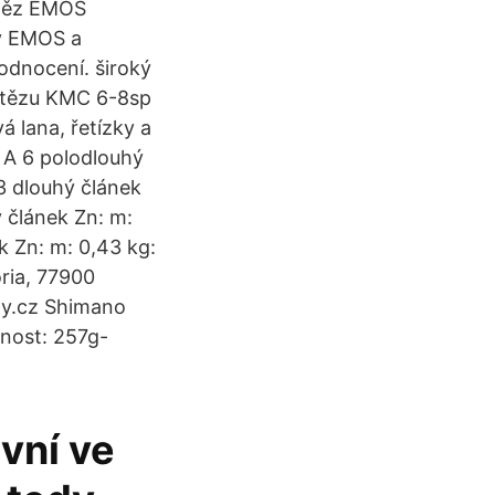
etěz EMOS
ky EMOS a
odnocení. široký
řetězu KMC 6-8sp
 lana, řetízky a
z A 6 polodlouhý
3 dlouhý článek
ý článek Zn: m:
k Zn: m: 0,43 kg:
ria, 77900
zy.cz Shimano
nost: 257g-
rvní ve