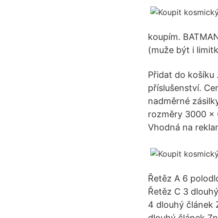
koupím. BATMAN
(muže být i limit
Přidat do košíku
příslušenství. C
nadměrné zásilky
rozměry 3000 x 
Vhodná na reklam
Řetěz A 6 polodl
Řetěz C 3 dlouhý
4 dlouhý článek 
dlouhý článek Zn