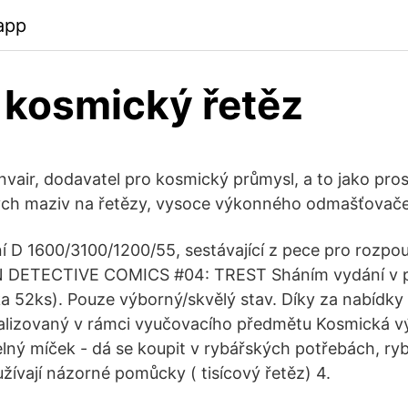
app
 kosmický řetěz
nvair, dodavatel pro kosmický průmysl, a to jako pro
ch maziv na řetězy, vysoce výkonného odmašťovač
í D 1600/3100/1200/55, sestávající z pece pro rozpou
 DETECTIVE COMICS #04: TREST Sháním vydání v 
tka 52ks). Pouze výborný/skvělý stav. Díky za nabídk
ealizovaný v rámci vyučovacího předmětu Kosmická v
ný míček - dá se koupit v rybářských potřebách, ry
žívají názorné pomůcky ( tisícový řetěz) 4.