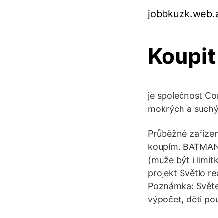
jobbkuzk.web.
Koupit
je společnost Co
mokrých a suchý
Průběžné zařízen
koupím. BATMAN
(muže být i limi
projekt Světlo r
Poznámka: Světel
výpočet, děti pou