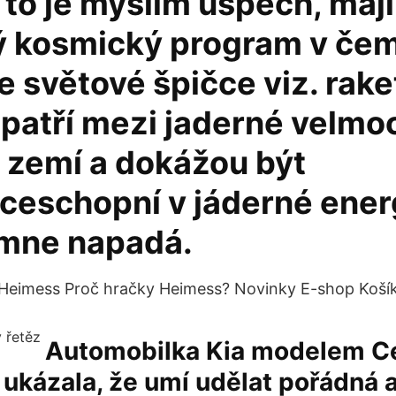
to je myslím úspěch, mají
ý kosmický program v če
 světové špičce viz. rak
patří mezi jaderné velmoc
r zemí a dokážou být
ceschopní v jáderné ener
o mne napadá.
Heimess Proč hračky Heimess? Novinky E-shop Košík
Automobilka Kia modelem C
ukázala, že umí udělat pořádná a