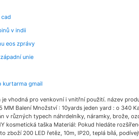
 cad
nů v indii
nu eos zprávy
 západní unie
 kurtarma gmail
a je vhodná pro venkovní i vnitřní použití. název pr
.5 MM Balení Množství : 10yards jeden yard : o 340 Ka
án v různých typech náhrdelníky, náramky, brože, oz
IY kosmetická taška Materiál: Pokud hledáte rozšířeně
o zboží 200 LED řetěz, 10m, IP20, teplá bílá, podívej