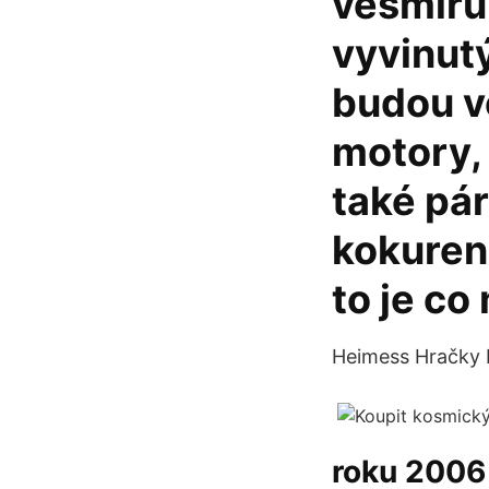
vesmíru 
vyvinut
budou ve
motory, 
také pá
kokuren
to je c
Heimess Hračky 
roku 2006 