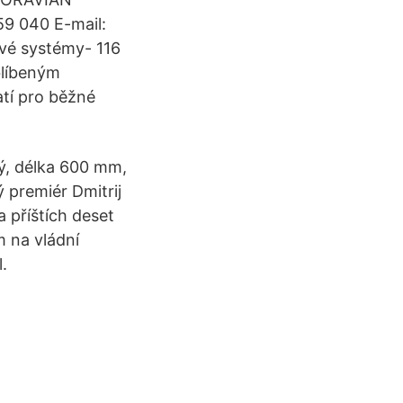
9 040 E-mail:
vé systémy- 116
blíbeným
atí pro běžné
ný, délka 600 mm,
 premiér Dmitrij
 příštích deset
 na vládní
.