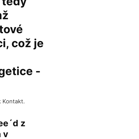
 tedy
mž
etové
i, což je
getice -
 Kontakt.
ee´d z
 v