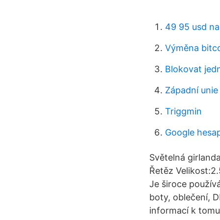
49 95 usd na
Výměna bitcoi
Blokovat jed
Západní unie
Triggmin
Google hesap
Světelná girland
Řetěz Velikost:2
Je široce použív
boty, oblečení, D
informací k tomut